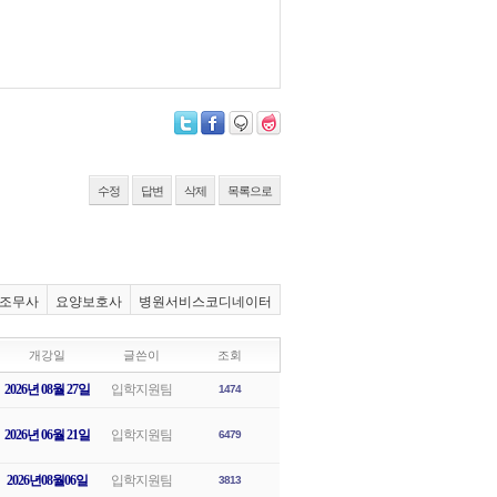
수정
답변
삭제
목록으로
조무사
요양보호사
병원서비스코디네이터
개강일
글쓴이
조회
2026년 08월 27일
입학지원팀
1474
2026년 06월 21일
입학지원팀
6479
2026년08월06일
입학지원팀
3813