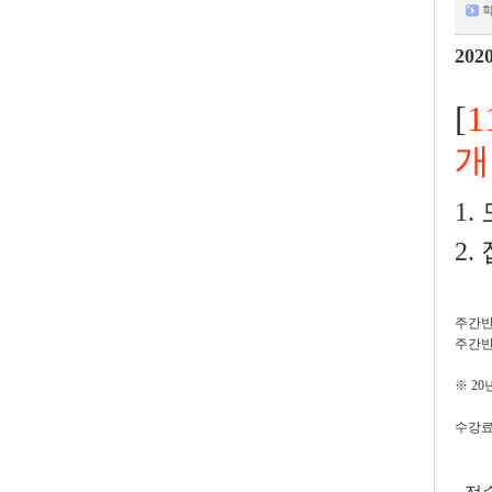
학
20
[
개
1.
2.
주간반 수
주간반 
※ 20
수강료 