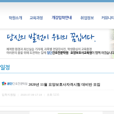
개강입학안내
학원소개
교육과정
취업정보
커뮤니
일정
2020년 11월 요양보호사자격시험 대비반 모집
입학지원팀
조회
5235
|
2020.07.09 17:19
|