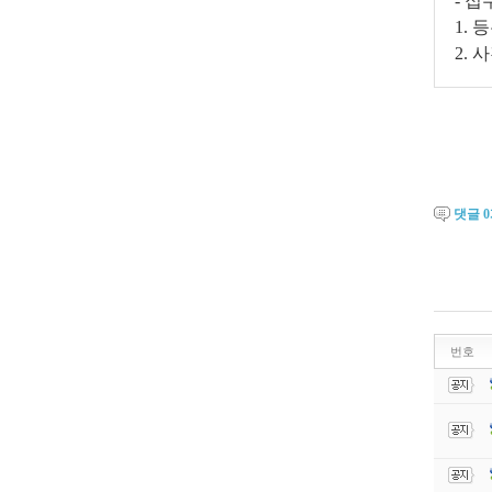
- 접
1. 
2
. 
댓글
0
번호