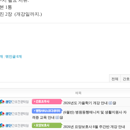
수시 필요 서류.
등본 1통
사진 2장 (개강일까지.)
개
|
엮인글
0
개
전체
간호
제목
2026년도 가을학기 개강 안내
(6월반) 병원동행매니저 및 생활지원사 자
격증 교육 안내
2026년 요양보호사 8월 주간반 개강 안내