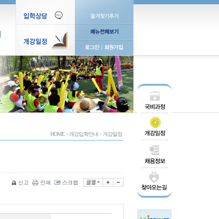
티
HOME
>
개강입학안내
>
개강일정
신고
인쇄
스크랩