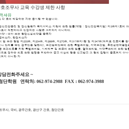
간호조무사 교육 수강생 제한 사항
상담전화
주세
요 ~
원 연락처: 062-974-2988 FAX : 062-974-3988
,
,
,
,
조무사
국비
광주간호
광산구 간호
첨단간호