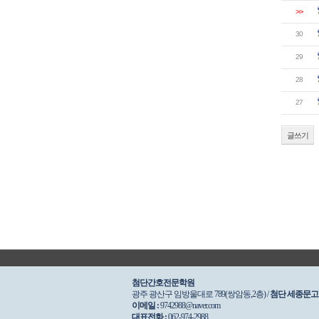
>>
30
29
28
27
글쓰기
첨단간호전문학원
광주 광산구 임방울대로 789(쌍암동,2층) /
첨단 세종문고
이메일 :
9742988@naver.com
대표전화 :
062-974-2988