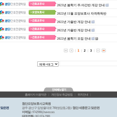
2023년 봄학기 주.야간반 개강 안내
2022년 11월 요양보호사 자격취득반
2022년 가을반 개강 안내
2022년 가을반 개강 안내
2022년 봄학기 모집 안내
1
2
3
홈페이지 이용약관
|
개인정보 취급방침
|
위치안내
|
첨단요양보호사교육원
 맞은편
광주 광산구 임방울대로 789(쌍암동,2층) /
첨단 세종문고 맞은편
이메일 :
9742988@naver.com
대표전화 :
062-974-2988