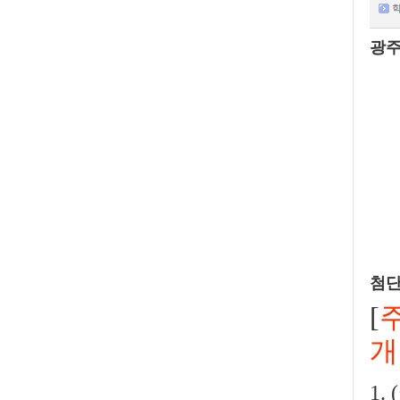
학
광주
첨단
[
개
1.