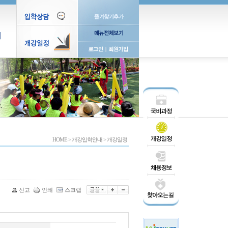
티
HOME
>
개강입학안내
>
개강일정
신고
인쇄
스크랩