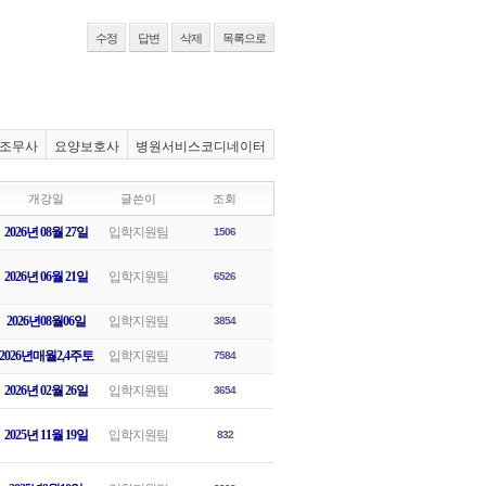
수정
답변
삭제
목록으로
조무사
요양보호사
병원서비스코디네이터
개강일
글쓴이
조회
2026년 08월 27일
입학지원팀
1506
2026년 06월 21일
입학지원팀
6526
2026년08월06일
입학지원팀
3854
2026년매월2,4주토
입학지원팀
7584
2026년 02월 26일
입학지원팀
3654
2025년 11월 19일
입학지원팀
832