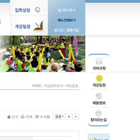
티
HOME
>
개강입학안내
>
개강일정
신고
인쇄
스크랩