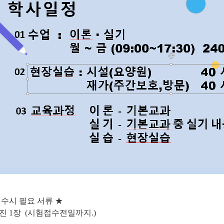
접수시 필요 서류 ★
진 1장 (시험접수전일까지.)