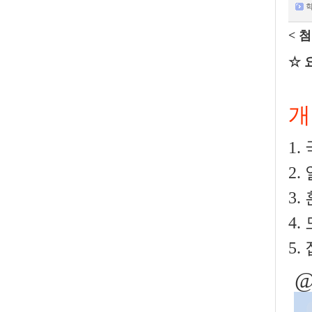
학
< 
☆ 
개
1
2
3.
4.
5.