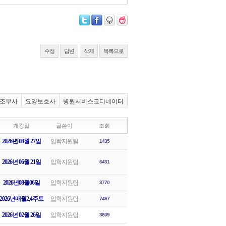
수정
답변
삭제
목록으로
조무사
요양보호사
병원서비스코디네이터
개강일
글쓴이
조회
2026년 08월 27일
입학지원팀
1435
2026년 06월 21일
입학지원팀
6431
2026년08월06일
입학지원팀
3770
2026년매월2,4주토
입학지원팀
7497
2026년 02월 26일
입학지원팀
3609