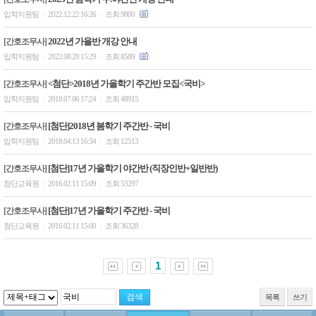
입학지원팀
2022.12.22 16:26
조회 9800
|
|
2022년 가을반 개강 안내
[간호조무사]
입학지원팀
2022.08.28 15:29
조회 8589
|
|
<첨단>2018년 가을학기 주간반 모집<국비>
[간호조무사]
입학지원팀
2018.07.06 17:24
조회 48915
|
|
[첨단]2018년 봄학기 주간반 - 국비
[간호조무사]
입학지원팀
2018.04.13 16:34
조회 12513
|
|
[첨단]17년 가을학기 야간반 (직장인반+일반반)
[간호조무사]
첨단교육원
2016.02.11 15:09
조회 53297
|
|
[첨단]17년 가을학기 주간반 - 국비
[간호조무사]
첨단교육원
2016.02.11 15:00
조회 36328
|
|
1
목록
쓰기