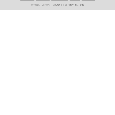
9742988.com © 2026
이용약관
개인정보 취급방침