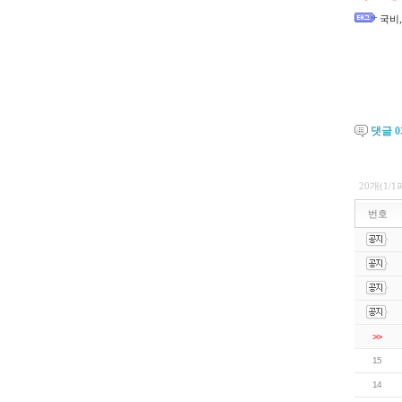
국비
댓글
0
20개(1/
번호
>>
15
14