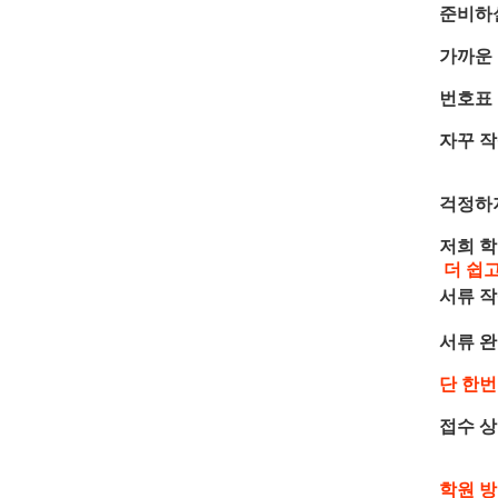
준비하실
가까운
번호표
자꾸 작
걱정하
저희 
더 쉽
서류 작
서류 
단 한번
접수 상
학원 방