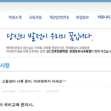
커뮤니티
학원소개
교육과정
개강입학안내
취업정보
사항
고용센터 서류 준비, 어려워하지 마세요^^
교육지원팀
조회
98366
|
2014.02.20 17:31
|
터 국비교육 문의시,