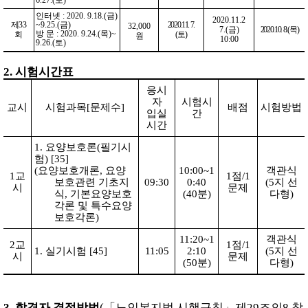
6.27.(
토
)
인터넷
: 2020. 9.18.(
금
)
2020.11.2
제
33
~9.25.(
금
)
2020.11. 7.
32,000
7.(
금
)
2020.10. 8.(
목
)
방 문
: 2020. 9.24.(
목
)~
회
(
토
)
원
10:00
9.26.(
토
)
2.
시험시간표
응시
자
시험시
교시
시험과목
[
문제수
]
배점
시험방법
입실
간
시간
1.
요양보호론
(
필기시
험
)
[35]
(
요양보호개론
,
요양
10:00~1
객관식
1
교
1
점
/1
보호관련 기초지
09:30
0:40
(5
지 선
시
문제
식
,
기본요양보호
(40
분
)
다형
)
각론 및 특수요양
보호각론
)
11:20~1
객관식
2
교
1
점
/1
1.
실기시험
[45]
11:05
2:10
(5
지 선
시
문제
(50
분
)
다형
)
3.
합격자 결정방법
(
「
노인복지법 시행규칙
」
제
29
조의
8
참