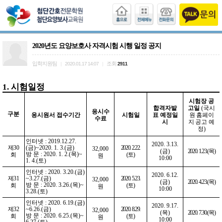
2020년도 요양보호사 자격시험 시행 일정 공지
입학지원팀
조회
|
2020.01.17 14:07
|
2911
1.
시험일정
시험장 공
합격자발
고일
(
국시
응시수
구분
응시원서 접수기간
시험일
표 예정일
원 홈페이
수료
시
지
공고 예
정
)
인터넷
: 2019.12.27.
2020. 3.13.
제
30
(
금
)~2020. 1. 3.(
금
)
2020. 2.22.
32,000
(
금
)
2020. 1.23.(
목
)
방 문
: 2020. 1. 2.(
목
)~
회
(
토
)
원
10:00
1. 4.(
토
)
인터넷
: 2020. 3.20.(
금
)
2020. 6.12.
제
31
~3.27.(
금
)
2020. 5.23.
32,000
(
금
)
2020. 4.23.(
목
)
방 문
: 2020. 3.26.(
목
)~
회
(
토
)
원
10:00
3.28.(
토
)
인터넷
: 2020. 6.19.(
금
)
2020. 9.17.
제
32
~6.26.(
금
)
2020. 8.29.
32,000
(
목
)
2020. 7.30.(
목
)
방 문
: 2020. 6.25.(
목
)~
회
(
토
)
원
10:00