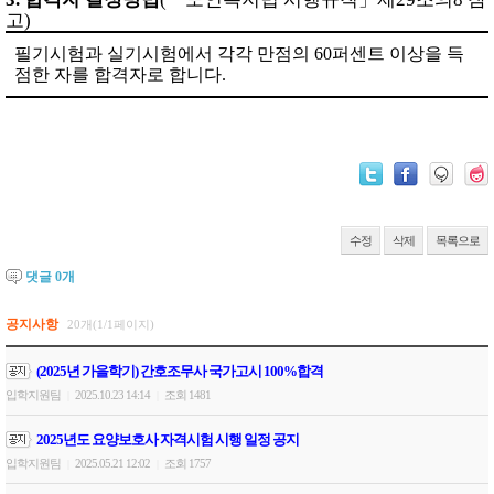
고
)
필기시험과 실기시험에서 각각 만점의
60
퍼센트 이상을 득
점한 자를 합격자로 합니다
.
수정
삭제
목록으로
댓글
0
개
공지사항
20개(1/1페이지)
(2025년 가을학기) 간호조무사 국가고시 100%합격
입학지원팀
2025.10.23 14:14
조회 1481
|
|
2025년도 요양보호사 자격시험 시행 일정 공지
입학지원팀
2025.05.21 12:02
조회 1757
|
|