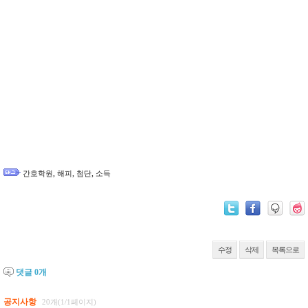
,
,
,
간호학원
해피
첨단
소득
수정
삭제
목록으로
댓글
0
개
공지사항
20개(1/1페이지)