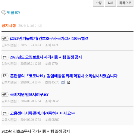
수정
삭제
목록으로
댓글
0
개
공지사항
20개(1/1페이지)
(2025년 가을학기) 간호조무사 국가고시 100%합격
입학지원팀
2025.10.23 14:14
조회 1499
|
|
2025년도 요양보호사 자격시험 시행 일정 공지
입학지원팀
2025.05.21 12:02
조회 1770
|
|
훈련생의 『코로나19』감염예방을 위해 학원내 소독실시하였습니다
입학지원팀
2020.03.04 10:47
조회 45078
|
|
국비지원 받으시려구요?
교육지원팀
2014.02.20 17:54
조회 98043
|
|
고용센터 서류 준비, 어려워하지 마세요^^
교육지원팀
2014.02.20 17:31
조회 98369
|
|
2025년 간호조무사 국가시험 시행 일정 공지