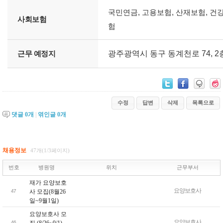
시
격
국민연금, 고용보험, 산재보험, 건
간
면
사회보험
험
,
허
근
을
무
(
근무 예정지
광주광역시 동구 동계천로 74, 2층
형
를
태
)
,
제
사
공
회
하
수정
답변
삭제
목록으로
보
는
댓글
0
개
|
엮인글
0
개
험
표
,
퇴
직
채용정보
47개(1/3페이지)
급
번호
병원명
위치
근무부서
여
,
재가 요양보호
근
요양보호사
47
사 모집(8월26
무
일~9월1일)
예
요양보호사 모
정
요양보호사
46
집 (8/26~9/1)