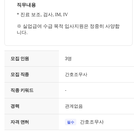
직무내용
* 진료 보조, 검사, IM, IV
※ 실업급여 수급 목적 입사지원은 정중히 사양합
니다.
모
모집 인원
3명
집
인
원
모집 직종
간호조무사
,
장
애
직종 키워드
-
인
채
경력
관계없음
용
인
원
자격 면허
간호조무사
필수
,
모