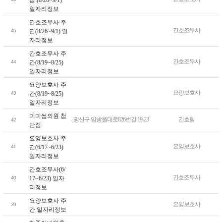
지
일자리정보
,
간호조무사 주
인
간호조무사
45
간(8/26~9/1) 일
근
자리정보
전
간호조무사 주
철
간호조무사
44
간(8/19~8/25)
역
일자리정보
,
요양보호사 주
버
요양보호사
43
간(8/19~8/25)
스
일자리정보
노
미미썸의원 첨
선
광산구 임방울대로826번길 19-23
간호팀
42
단점
번
요양보호사 주
호
요양보호사
41
간(6/17~6/23)
을
일자리정보
(
를
간호조무사(6/
간호조무사
40
17~6/23) 일자
)
리정보
제
공
요양보호사 주
요양보호사
39
하
간 일자리정보
는