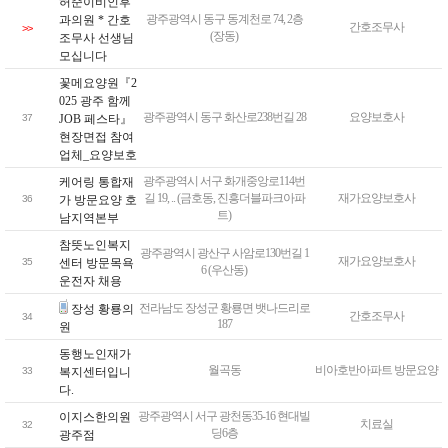
허준이비인후
표
광주광역시 동구 동계천로 74, 2층
과의원 * 간호
간호조무사
>>
(장동)
조무사 선생님
모십니다
꽃메요양원『2
025 광주 함께
광주광역시 동구 화산로238번길 28
요양보호사
37
JOB 페스타』
현장면접 참여
업체_요양보호
광주광역시 서구 화개중앙로114번
케어링 통합재
길 19, .. (금호동, 진흥더블파크아파
재가요양보호사
36
가 방문요양 호
트)
남지역본부
참뜻노인복지
광주광역시 광산구 사암로130번길 1
재가요양보호사
35
센터 방문목욕
6 (우산동)
운전자 채용
전라남도 장성군 황룡면 뱃나드리로
장성 황룡의
간호조무사
34
187
원
동행노인재가
월곡동
비아호반아파트 방문요양
33
복지센터입니
다.
광주광역시 서구 광천동35-16 현대빌
이지스한의원
치료실
32
딩6층
광주점