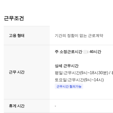
집
직
종
근무조건
,
관
고
련
용
고용 형태
기간의 정함이 없는 근로계약
직
형
종
태
,
,
직
주 소정근로시간
: 40시간
도
임
종
움
금
키
말
조
상세 근무시간
워
건
드
근무 시간
평일:근무시간(9시~18시30분) /
,
,
근
토요일:근무시간(9시~14시)
경
무
근무시간 협의가능
력
시
,
간
학
,
력
휴
휴게 시간
-
,
게
자