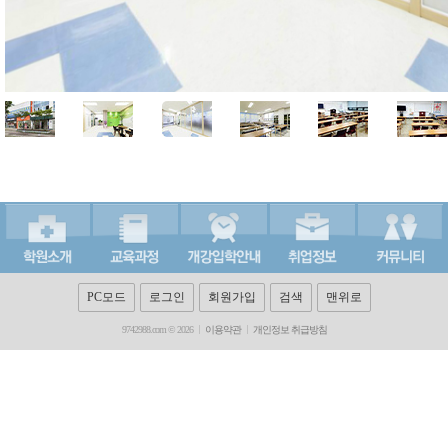
PC모드
로그인
회원가입
검색
맨위로
9742988.com © 2026
이용약관
개인정보 취급방침