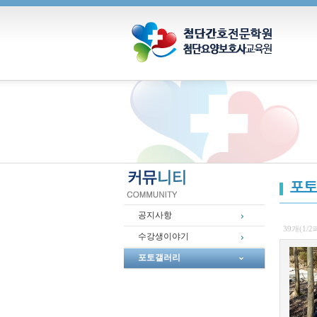
포토
공지사항
39개(1/
수강생이야기
포토갤러리