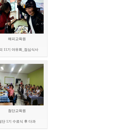
해피교육원
피 11기 야유회_점심식사
첨단교육원
첨단 1기 수료식 후 다과