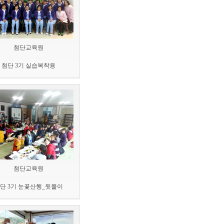
첨단교육원
첨단 3기 실습복착용
첨단교육원
단 3기 눈꽃산행_뒷풀이