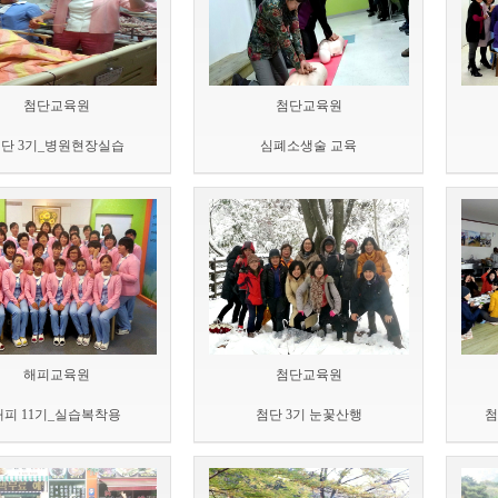
첨단교육원
첨단교육원
단 3기_병원현장실습
심폐소생술 교육
해피교육원
첨단교육원
해피 11기_실습복착용
첨단 3기 눈꽃산행
첨