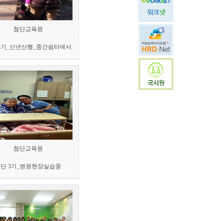
첨단교육원
2기_신년산행_중간쉼터에서
첨단교육원
단 3기_병원현장실습중