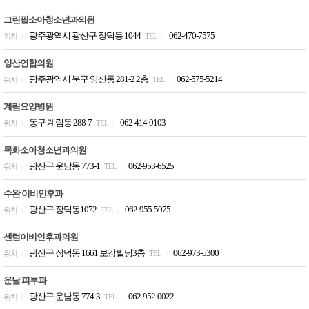
그린필소아청소년과의원
광주광역시 광산구 장덕동 1044
062-470-7575
위치
TEL
|
|
양산연합의원
광주광역시 북구 양산동 281-2 2층
062-575-5214
위치
TEL
|
|
계림요양병원
동구 계림동 288-7
062-414-0103
위치
TEL
|
|
목화소아청소년과의원
광산구 운남동 773-1
062-953-6525
위치
TEL
|
|
수완 이비인후과
광산구 장덕동1072
062-955-5075
위치
TEL
|
|
센텀이비인후과의원
광산구 장덕동 1661 보강빌딩3층
062-973-5300
위치
TEL
|
|
운남 피부과
광산구 운남동 774-3
062-952-0022
위치
TEL
|
|