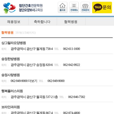
채용정보
축하합니다
협력병원
협력병원
59개(1/3페이지)
상그릴라요양병원
광주광역시 광산구 월계동 758-4
062-611-1600
위치
TEL
|
|
송정한방병원
광주광역시 광산구 송정동 820-6
062-942-9922
위치
TEL
|
|
송정사랑병원
062-949-9000 더보기
062-949-9000
위치
TEL
|
|
행복플러스의원
광주광역시 광산구 월곡동 537-2 1층
062-946-7582
위치
TEL
|
|
보라안과의원
광주광역시 광산구 월계동 867-4
062-974-4800
위치
TEL
|
|