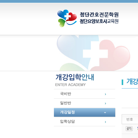
개강
국비반
일반반
개강일정
번호
입학상담