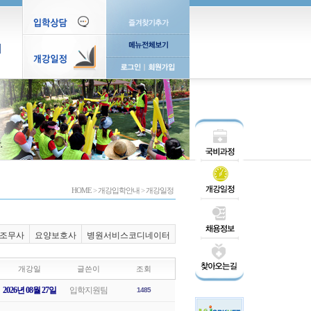
티
HOME
>
개강입학안내
>
개강일정
조무사
요양보호사
병원서비스코디네이터
개강일
글쓴이
조회
2026년 08월 27일
입학지원팀
1485