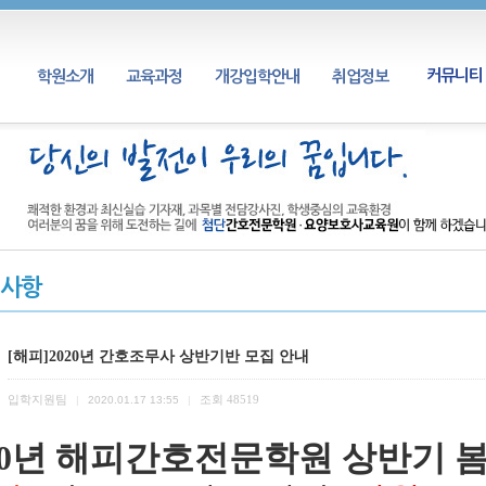
커뮤니티
학원소개
교육과정
개강입학안내
취업정보
사항
[해피]2020년 간호조무사 상반기반 모집 안내
입학지원팀
조회
48519
|
2020.01.17 13:55
|
20년 해피간호전문학원 상반기 