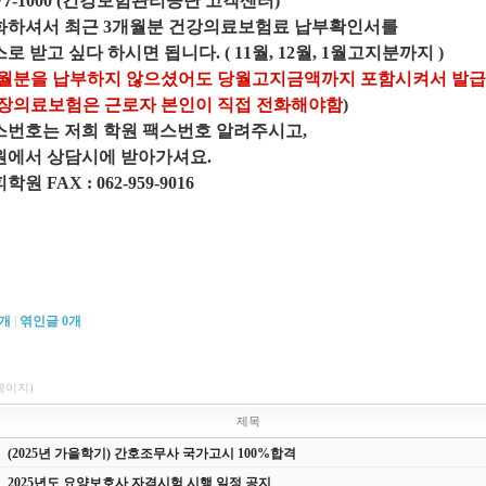
77-1000 (건강보험관리공단 고객센터)
셔서 최근 3개월분 건강의료보험료 납부확인서를
받고 싶다 하시면 됩니다. ( 11월, 12월, 1월고지분까지 )
월분을 납부하지 않으셨어도 당월고지금액까지 포함시켜서 발
장의료보험은 근로자 본인이 직접 전화해야함
)
호는 저희 학원 팩스번호 알려주시고,
서 상담시에 받아가셔요.
FAX : 062-959-9016
개
|
엮인글
0
개
1페이지)
제목
(2025년 가을학기) 간호조무사 국가고시 100%합격
2025년도 요양보호사 자격시험 시행 일정 공지