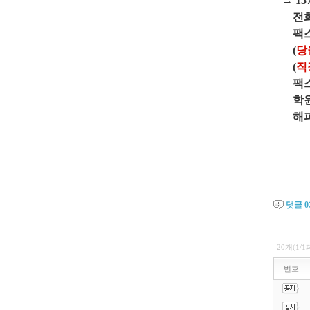
→ 15
전화하
팩스로 
(
당
(
직
팩스번
학원에
해피학원 
댓글
0
20개(1/
번호