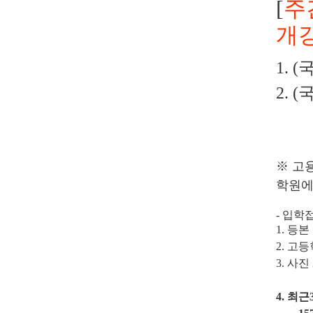
[
주
개강
1. 
2. 
※
고
학원에
- 입학
1. 등본
2. 고
3. 사
4. 최