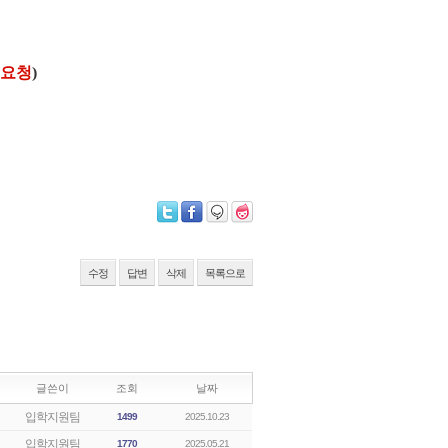
급요청
)
수정
답변
삭제
목록으로
글쓴이
조회
날짜
입학지원팀
1499
2025.10.23
입학지원팀
1770
2025.05.21