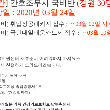
간
] 간호조무사 국비반
(정원 30
일 : 2020년 03월 24일
(국비) 취업성공패키지 접수 :
~ 03월 02일 까
(국비) 국민내일배움카드제 접수 :
~ 03월 1
용지원센터 서류준비 어려워하지 마셔요^^
서 친절하게 도와드리겠습니다.
접수시 필요 서류.
 1통
등학교이상 졸업증명서 1부
진 2장 (개강일까지)
근3개월분 가족 건강의료보험료 납부확인서.