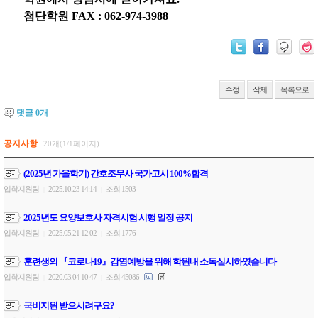
첨단학원 FAX : 062-974-3988
수정
삭제
목록으로
댓글
0
개
공지사항
20개(1/1페이지)
(2025년 가을학기) 간호조무사 국가고시 100%합격
입학지원팀
2025.10.23 14:14
조회 1503
|
|
2025년도 요양보호사 자격시험 시행 일정 공지
입학지원팀
2025.05.21 12:02
조회 1776
|
|
훈련생의 『코로나19』감염예방을 위해 학원내 소독실시하였습니다
입학지원팀
2020.03.04 10:47
조회 45086
|
|
국비지원 받으시려구요?