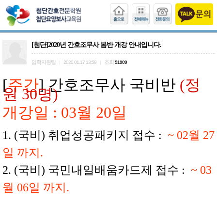
[첨단]2020년 간호조무사 봄반 개강 안내입니다.
입학지원팀
조회
|
2020.01.17 13:59
|
51909
[
주간
] 간호조무사 국비반
(정
원 30명)
개강일 : 03월 20일
1. (국비) 취업성공패키지 접수 :
~ 02월 27
일 까지.
2. (국비) 국민내일배움카드제 접수 :
~ 03
월 06일 까지.